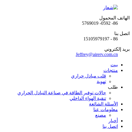
الهاتف المحمول
86- 0592- 5769019
اتصل بنا
86 - 15105979197
بريد إلكتروني
Jeffrey@airerv.com.cn
بيت
منتجات
قلب مبادل حراري
تهوية
طلب
حالات توفير الطاقة في صناعة التبادل الحراري
تنقية الهواء الداخلي
الأسئلة الشائعة
معلومات عنا
مصنع
أخبار
اتصل بنا