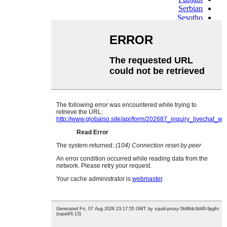
Serbian
Sesotho
Sinhala
Slovak
Slovenian
Somali
Samoan
Scots Gaelic
Shona
Sindhi
Sundanese
Swahili
Tajik
Tamil
Telugu
Thai
Ukrainian
Urdu
Uzbek
Vietnamese
Welsh
Xhosa
Yiddish
Yoruba