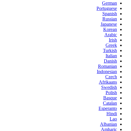
German
Portuguese
Spanish
Russian
Japanese
Korean
Arabic
Irish
Greek
Turkish
Italian
Danish
Romanian
Indonesian
Czech
Afrikaans
Swedish
Polish
Basque
Catalan
Esperanto
Hindi
Lao
Albanian
Amharic