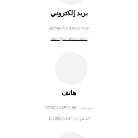
بريد إلكتروني
Jeffrey@airerv.com.cn
coco@airerv.com.cn
هاتف
المبيعات: 86-0592-5769019
الدعم: 86-15105979197