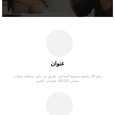
عنوان
رقم 80، مجمع سيمينغ الصناعي، طريق مي شي، منطقة تونغآن،
شيامن 361100، فوجيان، الصين