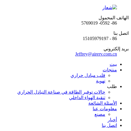
الهاتف المحمول
86- 0592- 5769019
اتصل بنا
86 - 15105979197
بريد إلكتروني
Jeffrey@airerv.com.cn
بيت
منتجات
قلب مبادل حراري
تهوية
طلب
حالات توفير الطاقة في صناعة التبادل الحراري
تنقية الهواء الداخلي
الأسئلة الشائعة
معلومات عنا
مصنع
أخبار
اتصل بنا