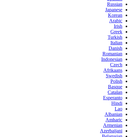
Russian
Japanese
Korean
Arabic
Irish
Greek
Turkish
Italian
Danish
Romanian
Indonesian
Czech
Afrikaans
Swedish
Polish
Basque
Catalan
Esperanto
Hindi
Lao
Albanian
Amharic
Armenian
Azerbaijani
Belarusian