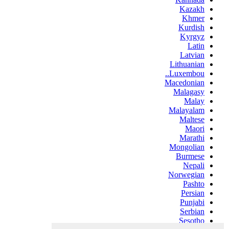
Kazakh
Khmer
Kurdish
Kyrgyz
Latin
Latvian
Lithuanian
Luxembou..
Macedonian
Malagasy
Malay
Malayalam
Maltese
Maori
Marathi
Mongolian
Burmese
Nepali
Norwegian
Pashto
Persian
Punjabi
Serbian
Sesotho