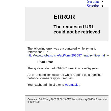
Serbian
Sesotho
Sinhala
Slovak
Slovenian
Somali
Samoan
Scots Gaelic
Shona
Sindhi
Sundanese
Swahili
Tajik
Tamil
Telugu
Thai
Ukrainian
Urdu
Uzbek
Vietnamese
Welsh
Xhosa
Yiddish
Yoruba
Zulu