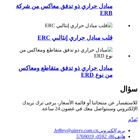
مبادل حراري ذو تدفق معاكس من شركة
ERB
قلب مبادل حراري إنثالبي ERC
مبادل حراري ذو تدفق متقاطع ومعاكس
من نوع ERD
سؤال
للاستفسار عن منتجاتنا أو قائمة الأسعار، يرجى ترك بريدك
الإلكتروني وسنتواصل معك في غضون 24 ساعة.
يُقدِّم
بريد إلكتروني
Jeffrey@airerv.com.cn
هاتف
86- 0592- 5769019