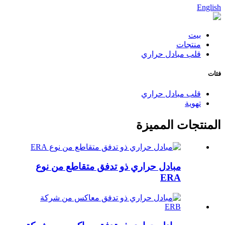
English
بيت
منتجات
قلب مبادل حراري
فئات
قلب مبادل حراري
تهوية
المنتجات المميزة
مبادل حراري ذو تدفق متقاطع من نوع
ERA