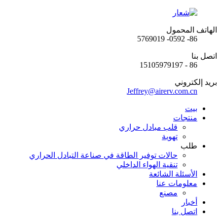
الهاتف المحمول
86- 0592- 5769019
اتصل بنا
86 - 15105979197
بريد إلكتروني
Jeffrey@airerv.com.cn
بيت
منتجات
قلب مبادل حراري
تهوية
طلب
حالات توفير الطاقة في صناعة التبادل الحراري
تنقية الهواء الداخلي
الأسئلة الشائعة
معلومات عنا
مصنع
أخبار
اتصل بنا