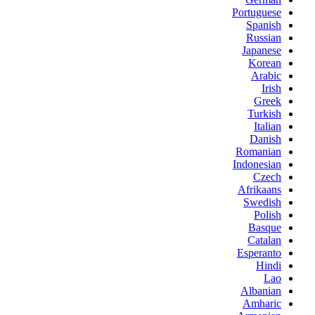
Portuguese
Spanish
Russian
Japanese
Korean
Arabic
Irish
Greek
Turkish
Italian
Danish
Romanian
Indonesian
Czech
Afrikaans
Swedish
Polish
Basque
Catalan
Esperanto
Hindi
Lao
Albanian
Amharic