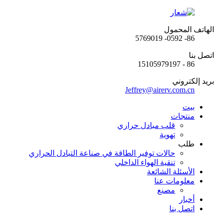
الهاتف المحمول
86- 0592- 5769019
اتصل بنا
86 - 15105979197
بريد إلكتروني
Jeffrey@airerv.com.cn
بيت
منتجات
قلب مبادل حراري
تهوية
طلب
حالات توفير الطاقة في صناعة التبادل الحراري
تنقية الهواء الداخلي
الأسئلة الشائعة
معلومات عنا
مصنع
أخبار
اتصل بنا