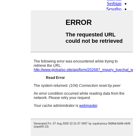
Serbian
Sesotho
Sinhala
Slovak
Slovenian
Somali
Samoan
Scots Gaelic
Shona
Sindhi
Sundanese
Swahili
Tajik
Tamil
Telugu
Thai
Ukrainian
Urdu
Uzbek
Vietnamese
Welsh
Xhosa
Yiddish
Yoruba
Zulu