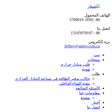
الهاتف المحمول
86- 0592- 5769019
اتصل بنا
86 - 15105979197
بريد إلكتروني
Jeffrey@airerv.com.cn
بيت
منتجات
قلب مبادل حراري
تهوية
طلب
حالات توفير الطاقة في صناعة التبادل الحراري
تنقية الهواء الداخلي
الأسئلة الشائعة
معلومات عنا
مصنع
أخبار
اتصل بنا