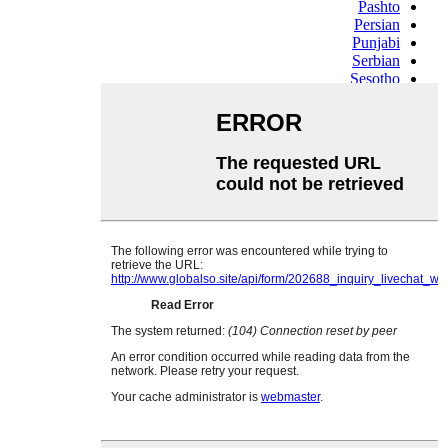
Pashto
Persian
Punjabi
Serbian
Sesotho
Sinhala
Slovak
Slovenian
Somali
Samoan
Scots Gaelic
Shona
Sindhi
Sundanese
Swahili
Tajik
Tamil
Telugu
Thai
Ukrainian
Urdu
Uzbek
Vietnamese
Welsh
Xhosa